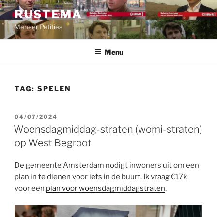
Ga
RUSTEMA
naar
Meneer Petities
de
inhoud
Menu
TAG:
SPELEN
GEPLAATST
04/07/2024
OP
Woensdagmiddag-straten (womi-straten)
op West Begroot
De gemeente Amsterdam nodigt inwoners uit om een
plan in te dienen voor iets in de buurt. Ik vraag €17k
voor een
plan voor woensdagmiddagstraten
.