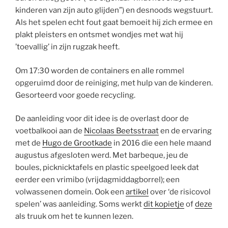
kinderen van zijn auto glijden”) en desnoods wegstuurt.
Als het spelen echt fout gaat bemoeit hij zich ermee en
plakt pleisters en ontsmet wondjes met wat hij
’toevallig’ in zijn rugzak heeft.
Om 17:30 worden de containers en alle rommel
opgeruimd door de reiniging, met hulp van de kinderen.
Gesorteerd voor goede recycling.
De aanleiding voor dit idee is de overlast door de
voetbalkooi aan de
Nicolaas Beetsstraat
en de ervaring
met de
Hugo de Grootkade
in 2016 die een hele maand
augustus afgesloten werd. Met barbeque, jeu de
boules, picknicktafels en plastic speelgoed leek dat
eerder een vrimibo (vrijdagmiddagborrel); een
volwassenen domein. Ook een
artikel
over ‘de risicovol
spelen’ was aanleiding. Soms werkt
dit kopietje
of
deze
als truuk om het te kunnen lezen.