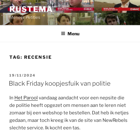
Ga
RUSTEMA
naar
Meneer Petities
de
inhoud
Menu
TAG:
RECENSIE
GEPLAATST
19/11/2024
OP
Black Friday koopjesfuik van politie
In
Het Parool
vandaag aandacht voor een nepsite die
de politie heeft opgezet om mensen aan te leren niet
zomaar bij een webshop te bestellen. Dat heb ik netjes
gedaan, maar toch kreeg ik van de site van NewRebels
slechte service. Ik kocht een tas.