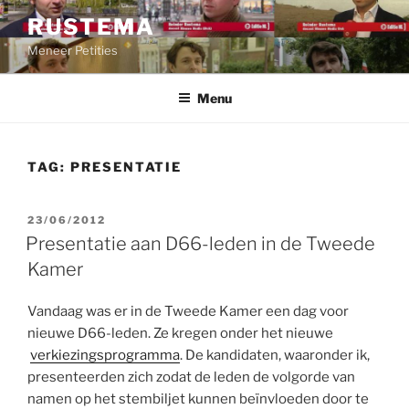
Ga
RUSTEMA
naar
Meneer Petities
de
inhoud
Menu
TAG:
PRESENTATIE
GEPLAATST
23/06/2012
OP
Presentatie aan D66-leden in de Tweede
Kamer
Vandaag was er in de Tweede Kamer een dag voor
nieuwe D66-leden. Ze kregen onder het nieuwe
verkiezingsprogramma
. De kandidaten, waaronder ik,
presenteerden zich zodat de leden de volgorde van
namen op het stembiljet kunnen beïnvloeden door te