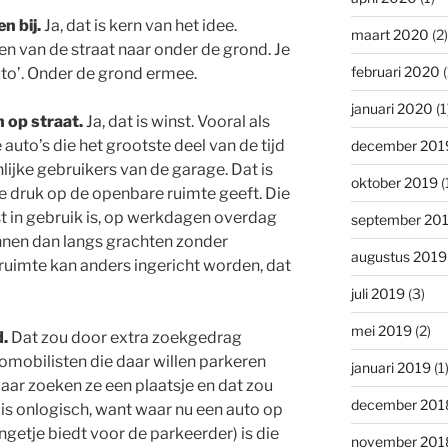
n bij.
Ja, dat is kern van het idee.
maart 2020
(2)
n van de straat naar onder de grond. Je
februari 2020
(
auto’. Onder de grond ermee.
januari 2020
(1
 op straat.
Ja, dat is winst. Vooral als
auto’s die het grootste deel van de tijd
december 201
jnlijke gebruikers van de garage. Dat is
oktober 2019
(
te druk op de openbare ruimte geeft. Die
est in gebruik is, op werkdagen overdag
september 20
nen dan langs grachten zonder
augustus 2019
ruimte kan anders ingericht worden, dat
juli 2019
(3)
mei 2019
(2)
d.
Dat zou door extra zoekgedrag
omobilisten die daar willen parkeren
januari 2019
(1
aar zoeken ze een plaatsje en dat zou
december 201
 is onlogisch, want waar nu een auto op
ngetje biedt voor de parkeerder) is die
november 201