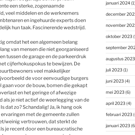
januari 2024
(1
eente een sterke, zogenaamde
duld, veel middelen en de werknemers
december 202
 ambtenaren en ingehuurde experts doen
november 202
lijk hun taak. Fascinerende wedstrijd.
oktober 2023
(
tig omdat het een algemeen belang
september 20
elang van mensen die niet georganiseerd
 zien tussen de garage en de parkeerdruk
augustus 2023
 met cijferhokuspokus te bewijzen. De
juli 2023
(1)
buurtbewoners veel makkelijker
bijvoorbeeld de voor eenvoudige burgers
juni 2023
(4)
l gaan voor de bouw, bomen die gekapt
mei 2023
(6)
verlast en het geringe of afwezige
nd als je niet actief de weerlegging van de
april 2023
(4)
s dat zo? Schandalig! Ja, ik hang ook
e ervaringen met de gemeente zullen
februari 2023
(
et/weinig vertrouwen, dat sterkt de
januari 2023
(6
Als je recent door een bureaucratische