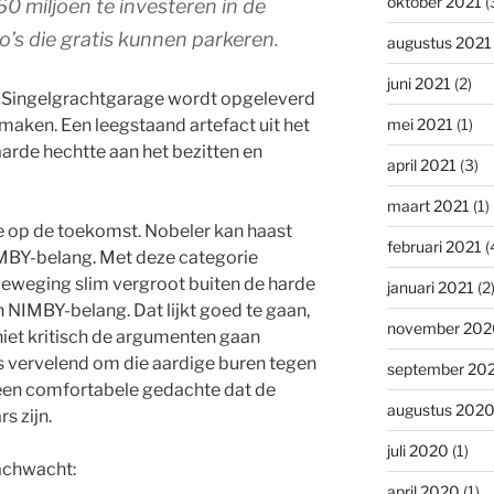
oktober 2021
(
60 miljoen te investeren in de
s die gratis kunnen parkeren.
augustus 2021
juni 2021
(2)
e Singelgrachtgarage wordt opgeleverd
maken. Een leegstaand artefact uit het
mei 2021
(1)
arde hechtte aan het bezitten en
april 2021
(3)
maart 2021
(1)
e op de toekomst. Nobeler kan haast
februari 2021
(
IMBY-belang. Met deze categorie
eweging slim vergroot buiten de harde
januari 2021
(2
IMBY-belang. Dat lijkt goed te gaan,
november 202
niet kritisch de argumenten gaan
 is vervelend om die aardige buren tegen
september 20
 een comfortabele gedachte dat de
augustus 202
s zijn.
juli 2020
(1)
achwacht:
april 2020
(1)