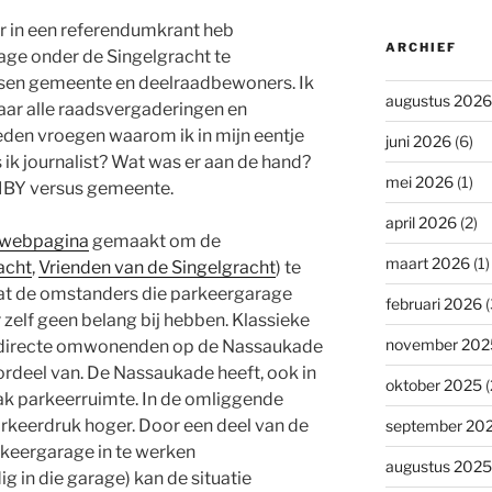
r in een referendumkrant heb
ARCHIEF
ge onder de Singelgracht te
ssen gemeente en deelraadbewoners. Ik
augustus 2026
naar alle raadsvergaderingen en
den vroegen waarom ik in mijn eentje
juni 2026
(6)
 ik journalist? Wat was er aan de hand?
mei 2026
(1)
IMBY versus gemeente.
april 2026
(2)
 webpagina
gemaakt om de
maart 2026
(1)
acht
,
Vrienden van de Singelgracht
) te
dat de omstanders die parkeergarage
februari 2026
(
 zelf geen belang bij hebben. Klassieke
november 202
de directe omwonenden op de Nassaukade
ordeel van. De Nassaukade heeft, ook in
oktober 2025
(
vaak parkeerruimte. In de omliggende
parkeerdruk hoger. Door een deel van de
september 20
rkeergarage in te werken
augustus 2025
g in die garage) kan de situatie