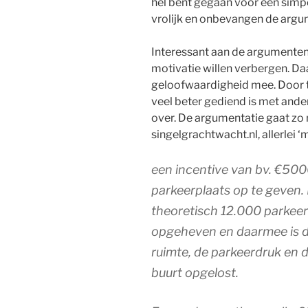
hel bent gegaan voor een simp
vrolijk en onbevangen de arg
Interessant aan de argumenten 
motivatie willen verbergen. Da
geloofwaardigheid mee. Door t
veel beter gediend is met and
over. De argumentatie gaat zo 
singelgrachtwacht.nl, allerlei 
een incentive van bv. €5000
parkeerplaats op te geven
theoretisch 12.000 parkee
opgeheven en daarmee is d
ruimte, de parkeerdruk en d
buurt opgelost.