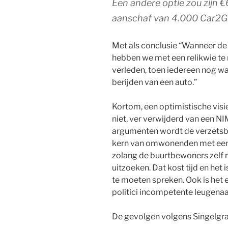
Een andere optie zou zijn €
aanschaf van 4.000 Car2Go’
Met als conclusie “Wanneer d
hebben we met een relikwie te 
verleden, toen iedereen nog wa
berijden van een auto.”
Kortom, een optimistische visi
niet, ver verwijderd van een N
argumenten wordt de verzetsb
kern van omwonenden met een N
zolang de buurtbewoners zelf 
uitzoeken. Dat kost tijd en het
te moeten spreken. Ook is het
politici incompetente leugenaar
De gevolgen volgens Singelgr