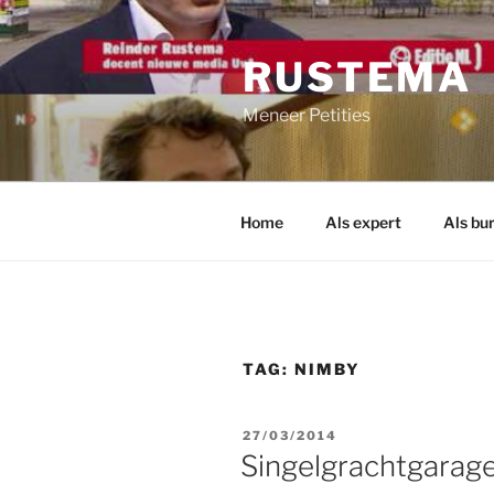
Ga
naar
RUSTEMA
de
inhoud
Meneer Petities
Home
Als expert
Als bu
TAG:
NIMBY
GEPLAATST
27/03/2014
OP
Singelgrachtgarag