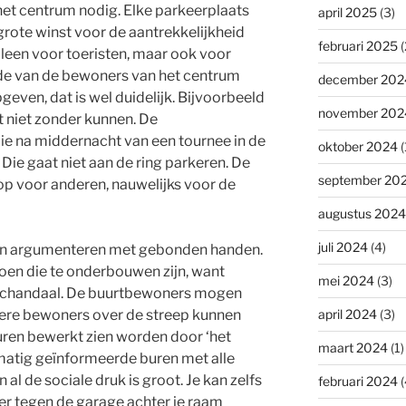
 het centrum nodig. Elke parkeerplaats
april 2025
(3)
grote winst voor de aantrekkelijkheid
februari 2025
(
lleen voor toeristen, maar ook voor
rde van de bewoners van het centrum
december 202
pgeven, dat is wel duidelijk. Bijvoorbeeld
november 202
 niet zonder kunnen. De
ie na middernacht van een tournee in de
oktober 2024
(
Die gaat niet aan de ring parkeren. De
september 20
op voor anderen, nauwelijks voor de
augustus 2024
juli 2024
(4)
in argumenteren met gebonden handen.
oen die te onderbouwen zijn, want
mei 2024
(3)
t schandaal. De buurtbewoners mogen
ere bewoners over de streep kunnen
april 2024
(3)
buren bewerkt zien worden door ‘het
maart 2024
(1)
/matig geïnformeerde buren met alle
al de sociale druk is groot. Je kan zelfs
februari 2024
(
ter tegen de garage achter je raam