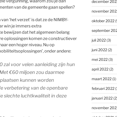
ele vergunning, waarom zou je dan
december 202
umenten van de gemeente gaan spellen?
november 202
van ‘het verzet’ is dat ze de NIMBY-
oktober 2022
(
ar win je immers extra
september 20
e bewijzen dat het algemeen belang
ere oplossingen komen ze constructiever
juli 2022
(3)
naar een hoger niveau. Nu op
juni 2022
(2)
‘mobiliteitsoplossingen’, onder andere:
mei 2022
(3)
 zal voor velen aanleiding zijn hun
april 2022
(2)
. Met €60 miljoen zou daarmee
maart 2022
(1)
rplaatsen kunnen worden
e verbetering van de openbare
februari 2022
(
e slechte luchtkwaliteit in deze
januari 2022
(2
november 202