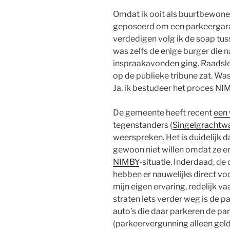
Omdat ik ooit als buurtbewone
geposeerd om een parkeergara
verdedigen volg ik de soap tu
was zelfs de enige burger die 
inspraakavonden ging. Raadsle
op de publieke tribune zat. Was
Ja, ik bestudeer het proces N
De gemeente heeft recent
een
tegenstanders (
Singelgrachtw
weerspreken. Het is duidelijk 
gewoon niet willen omdat ze er
NIMBY
-situatie. Inderdaad, 
hebben er nauwelijks direct vo
mijn eigen ervaring, redelijk 
straten iets verder weg is de 
auto’s die daar parkeren de pa
(parkeervergunning alleen geldi