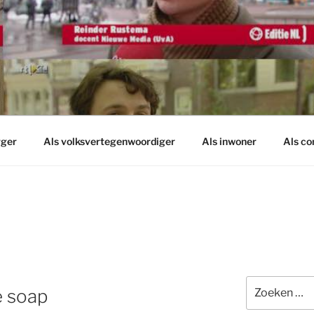
rger
Als volksvertegenwoordiger
Als inwoner
Als c
Zoeken
e soap
naar: