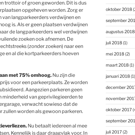
n trottoir of groen geworden. Dit is dus
oktober 2018
(
erplaatsen opgeheven worden. Zorg er
en van langparkeerders verdwijnen en
september 20
hoog is. Als er geen plaatsen verdwijnen
maar de langparkeerders wel verdwijnen
augustus 2018
rvuilende zoeken ook afnemen. De
juli 2018
(1)
rechtstreeks (zonder zoeken) naar een
ge en al die kortparkeerders hoeven
mei 2018
(2)
maart 2018
(1)
gaan met 75% omhoog.
Nu zijn die
januari 2018
(1
prijs voor een parkeerplaats. Ze worden
december 201
bsidieerd. Aangezien parkeren geen
en minderheid van geprivilegieerden te
november 201
eergarage, verwacht sowieso dat de
oktober 2017
(
 zullen worden als gewoon parkeren.
september 20
ieverliezen.
Nu betaalt iedereen al mee
juli 2017
(2)
en. Kennelijk is daar draagvlak voor. In