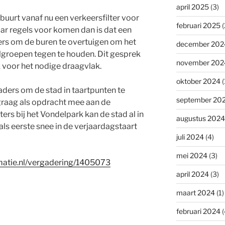
april 2025
(3)
uurt vanaf nu een verkeersfilter voor
februari 2025
(
ar regels voor komen dan is dat een
s om de buren te overtuigen om het
december 202
groepen tegen te houden. Dit gesprek
november 202
k voor het nodige draagvlak.
oktober 2024
(
ders om de stad in taartpunten te
september 20
raag als opdracht mee aan de
rs bij het Vondelpark kan de stad al in
augustus 2024
als eerste snee in de verjaardagstaart
juli 2024
(4)
mei 2024
(3)
matie.nl/vergadering/1405073
april 2024
(3)
maart 2024
(1)
februari 2024
(