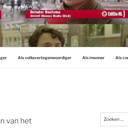
rger
Als volksvertegenwoordiger
Als inwoner
Als c
Zoeken
n van het
naar: