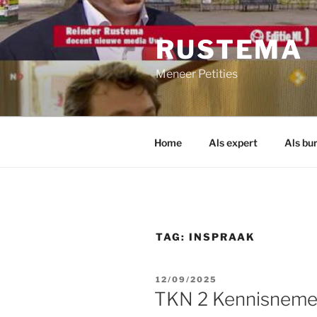
Ga
naar
RUSTEMA
de
inhoud
Meneer Petities
Home
Als expert
Als bu
TAG:
INSPRAAK
GEPLAATST
12/09/2025
OP
TKN 2 Kennisneme