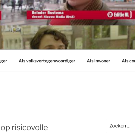
rger
Als volksvertegenwoordiger
Als inwoner
Als c
Zoeken
op risicovolle
naar: