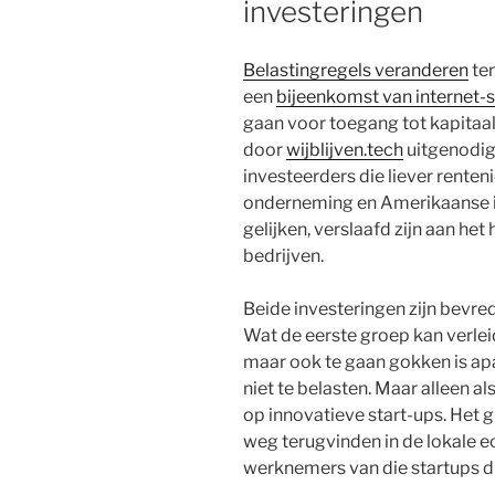
investeringen
Belastingregels veranderen
ten
een
bijeenkomst van internet-
gaan voor toegang tot kapitaal
door
wijblijven.tech
uitgenodig
investeerders die liever rente
onderneming en Amerikaanse in
gelijken, verslaafd zijn aan he
bedrijven.
Beide investeringen zijn bevred
Wat de eerste groep kan verleid
maar ook te gaan gokken is apa
niet te belasten. Maar alleen 
op innovatieve start-ups. Het gr
weg terugvinden in de lokale e
werknemers van die startups di