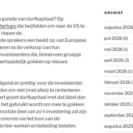
ARCHIEF
 gunste van durfkapitaal? Op
startups
die twijfelden om naar de VS te
augustus 2026
 riepen de
juni 2026
(6)
de sprekers een beeld op van Europese
nieren na de verkoop van hun
mei 2026
(1)
vesteerders die, binnen een groepje
april 2026
(2)
t herhaaldelijk gokken op nieuwe
maart 2026
(1)
februari 2026
(
igend en prettig voor de investeerder.
en om niet (met alles) te rentenieren
november 202
rt gezet durfkapitaal met dat label dan
als het gebruikt wordt om mee te gokken
oktober 2025
(
ootste deel van zo’n investering zal zijn
september 20
conomie via het loon van de
e hier werken en belasting betalen.
augustus 2025