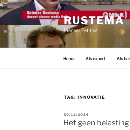
Ga
naar
RUSTEMA
de
inhoud
Meneer Petities
Home
Als expert
Als bu
TAG:
INNOVATIE
GEPLAATST
30/12/2024
OP
Hef geen belasting 