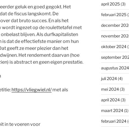
april 2025
(3)
teerder geluk en goed gegokt. Het
ordat de fiscus langskomt. De
februari 2025
(
over dat bruto succes. En als het
december 202
 wordt ingezet op de roulettetafel met
onbelast blijven. Als durfkapitalisten
november 202
 is dat de effectiefste manier om hun
oktober 2024
(
Dat geeft ze meer plezier dan het
erdwijnen. Het rendement daarvan (hoe
september 20
en) is abstract en geen eigen prestatie.
augustus 2024
m
juli 2024
(4)
mei 2024
(3)
titie:
https://vliegwiel.nl/
met als
april 2024
(3)
maart 2024
(1)
februari 2024
(
it in te voeren voor