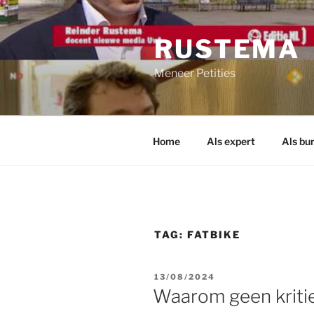
Ga
naar
RUSTEMA
de
inhoud
Meneer Petities
Home
Als expert
Als bu
TAG:
FATBIKE
GEPLAATST
13/08/2024
OP
Waarom geen kritie