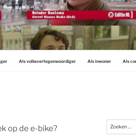
rger
Als volksvertegenwoordiger
Als inwoner
Als c
Zoeken
k op de e-bike?
naar: