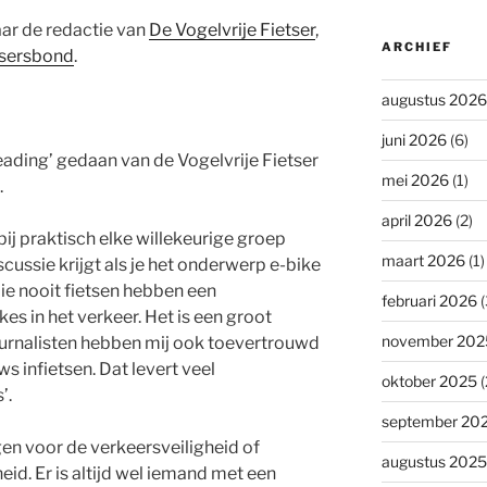
aar de redactie van
De Vogelvrije Fietser
,
ARCHIEF
tsersbond
.
augustus 2026
juni 2026
(6)
eading’ gedaan van de Vogelvrije Fietser
mei 2026
(1)
.
april 2026
(2)
 bij praktisch elke willekeurige groep
maart 2026
(1)
cussie krijgt als je het onderwerp e-bike
ie nooit fietsen hebben een
februari 2026
(
s in het verkeer. Het is een groot
november 202
urnalisten hebben mij ook toevertrouwd
s infietsen. Dat levert veel
oktober 2025
(
’.
september 20
en voor de verkeersveiligheid of
augustus 2025
eid. Er is altijd wel iemand met een