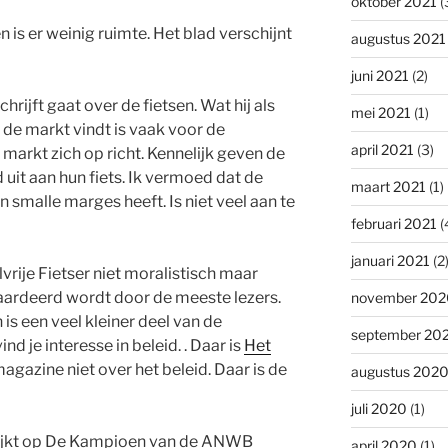
oktober 2021
(
n is er weinig ruimte. Het blad verschijnt
augustus 2021
juni 2021
(2)
rijft gaat over de fietsen. Wat hij als
mei 2021
(1)
de markt vindt is vaak voor de
april 2021
(3)
e markt zich op richt. Kennelijk geven de
 uit aan hun fiets. Ik vermoed dat de
maart 2021
(1)
n smalle marges heeft. Is niet veel aan te
februari 2021
(
januari 2021
(2
vrije Fietser niet moralistisch maar
ewaardeerd wordt door de meeste lezers.
november 202
n is een veel kleiner deel van de
september 20
nd je interesse in beleid. . Daar is
Het
agazine niet over het beleid. Daar is de
augustus 202
juli 2020
(1)
 lijkt op De Kampioen van de ANWB
april 2020
(1)