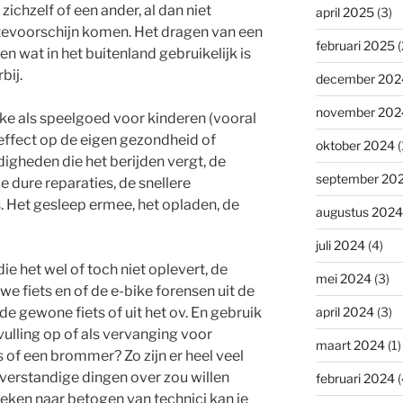
chzelf of een ander, al dan niet
april 2025
(3)
e tevoorschijn komen. Het dragen van een
februari 2025
(
n wat in het buitenland gebruikelijk is
bij.
december 202
november 202
ike als speelgoed voor kinderen (vooral
 effect op de eigen gezondheid of
oktober 2024
(
digheden die het berijden vergt, de
september 20
e dure reparaties, de snellere
s. Het gesleep ermee, het opladen, de
augustus 2024
juli 2024
(4)
die het wel of toch niet oplevert, de
mei 2024
(3)
we fiets en of de e-bike forensen uit de
de gewone fiets of uit het ov. En gebruik
april 2024
(3)
nvulling op of als vervanging voor
maart 2024
(1)
s of een brommer? Zo zijn er heel veel
verstandige dingen over zou willen
februari 2024
(
oeken naar betogen van technici kan je