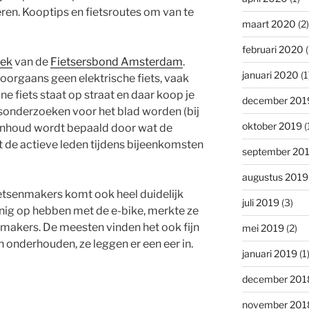
ren. Kooptips en fietsroutes om van te
maart 2020
(2)
februari 2020
(
Oek
van de
Fietsersbond Amsterdam
.
januari 2020
(1
rgaans geen elektrische fiets, vaak
ne fiets staat op straat en daar koop je
december 201
sonderzoeken voor het blad worden (bij
oktober 2019
(
 inhoud wordt bepaald door wat de
at de actieve leden tijdens bijeenkomsten
september 20
augustus 2019
fietsenmakers komt ook heel duidelijk
juli 2019
(3)
nig op hebben met de e-bike, merkte ze
nmakers. De meesten vinden het ook fijn
mei 2019
(2)
n onderhouden, ze leggen er een eer in.
januari 2019
(1
december 201
november 201