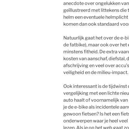
anecdote over ongelukken van zi
geïllustreerd met littekens di
helm een eventuele helmplicht e
komen dan ook standaard voor
Natuurlijk gaat het over de e-b
de fatbike), maar ook over het
minstens fitheid. De extra vaar
kosten van aanschaf, diefstal, d
afschrijving en veel over accu’
veiligheid en de milieu-impact.
Ook interessant is de tijdwinst 
vergelijking met een lichte nieu
auto haalt of voornamelijk van 
je de e-bike als incidentele aa
gewoon fietsen? Is het een fiet
onderwerpen waar je heel veel 
lezen. Als je op het web gaat z