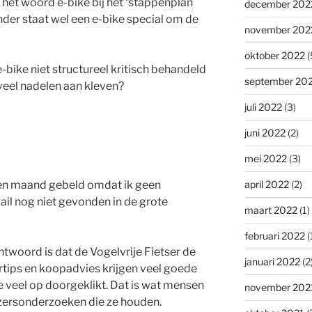
het woord e-bike bij het ‘stappenplan
december 202
nder staat wel een e-bike special om de
november 202
oktober 2022
(
ike niet structureel kritisch behandeld
september 20
veel nadelen aan kleven?
juli 2022
(3)
juni 2022
(2)
mei 2022
(3)
april 2022
(2)
een maand gebeld omdat ik geen
il nog niet gevonden in de grote
maart 2022
(1)
februari 2022
(
ntwoord is dat de Vogelvrije Fietser de
januari 2022
(2
ertips en koopadvies krijgen veel goede
e veel op doorgeklikt. Dat is wat mensen
november 202
lezersonderzoeken die ze houden.