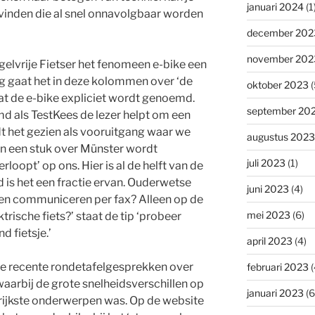
januari 2024
(1
 vinden die al snel onnavolgbaar worden
december 202
november 202
gelvrije Fietser het fenomeen e-bike een
eg gaat het in deze kolommen over ‘de
oktober 2023
(
dat de e-bike expliciet wordt genoemd.
september 20
d als TestKees de lezer helpt om een
t het gezien als vooruitgang waar we
augustus 2023
In een stuk over Münster wordt
juli 2023
(1)
loopt’ op ons. Hier is al de helft van de
nd is het een fractie ervan. Ouderwetse
juni 2023
(4)
 en communiceren per fax? Alleen op de
mei 2023
(6)
trische fiets?’ staat de tip ‘probeer
d fietsje.’
april 2023
(4)
t de recente rondetafelgesprekken over
februari 2023
(
aarbij de grote snelheidsverschillen op
januari 2023
(6
grijkste onderwerpen was. Op de website