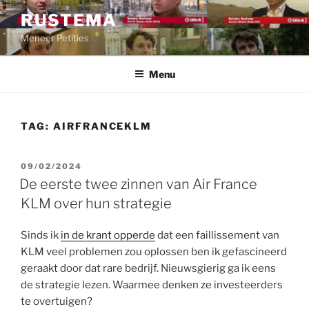
Ga
RUSTEMA
naar
Meneer Petities
de
inhoud
Menu
TAG:
AIRFRANCEKLM
GEPLAATST
09/02/2024
OP
De eerste twee zinnen van Air France
KLM over hun strategie
Sinds ik
in de krant opperde
dat een faillissement van
KLM veel problemen zou oplossen ben ik gefascineerd
geraakt door dat rare bedrijf. Nieuwsgierig ga ik eens
de strategie lezen. Waarmee denken ze investeerders
te overtuigen?