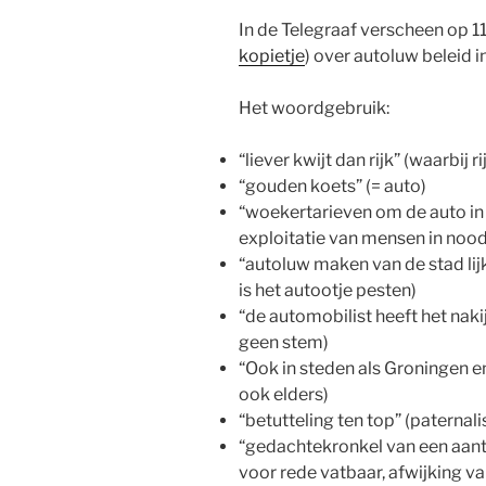
In de Telegraaf verscheen op 
kopietje
) over autoluw beleid i
Het woordgebruik:
“liever kwijt dan rijk” (waarbij ri
“gouden koets” (= auto)
“woekertarieven om de auto in
exploitatie van mensen in nood
“autoluw maken van de stad lijkt
is het autootje pesten)
“de automobilist heeft het naki
geen stem)
“Ook in steden als Groningen e
ook elders)
“betutteling ten top” (paternalis
“gedachtekronkel van een aantal
voor rede vatbaar, afwijking v