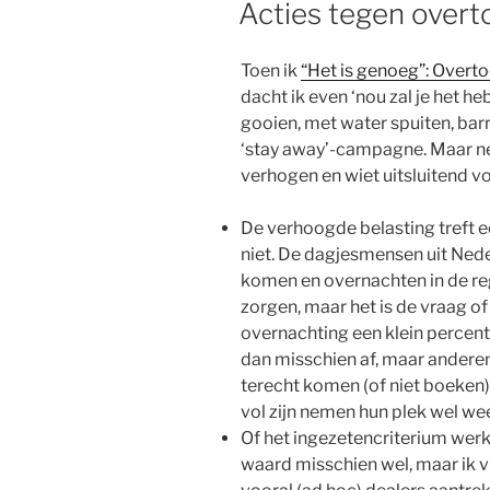
Acties tegen overt
Toen ik
“Het is genoeg”: Over
dacht ik even ‘nou zal je het he
gooien, met water spuiten, bar
‘stay away’-campagne. Maar ne
verhogen en wiet uitsluitend vo
De verhoogde belasting treft e
niet. De dagjesmensen uit Neder
komen en overnachten in de re
zorgen, maar het is de vraag o
overnachting een klein percen
dan misschien af, maar anderen 
terecht komen (of niet boeken
vol zijn nemen hun plek wel wee
Of het ingezetencriterium werk
waard misschien wel, maar ik vr