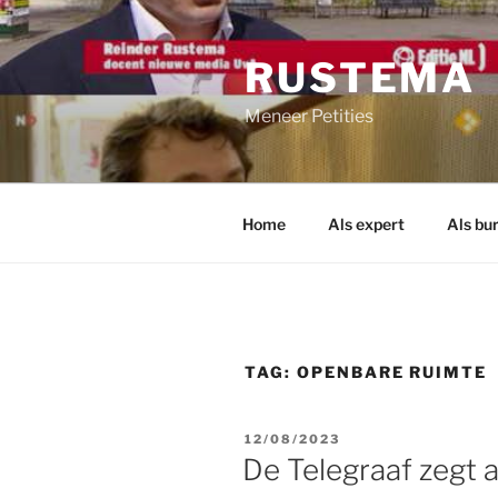
Ga
naar
RUSTEMA
de
inhoud
Meneer Petities
Home
Als expert
Als bu
TAG:
OPENBARE RUIMTE
GEPLAATST
12/08/2023
OP
De Telegraaf zegt 