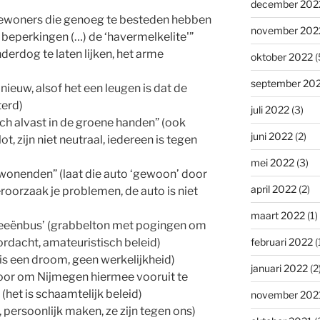
december 202
bewoners die genoeg te besteden hebben
november 202
beperkingen (…) de ‘havermelkelite'”
derdog te laten lijken, het arme
oktober 2022
(
september 20
pnieuw, alsof het een leugen is dat de
terd)
juli 2022
(3)
ich alvast in de groene handen” (ook
juni 2022
(2)
, zijn niet neutraal, iedereen is tegen
mei 2022
(3)
onenden” (laat die auto ‘gewoon’ door
april 2022
(2)
 veroorzaak je problemen, de auto is niet
maart 2022
(1)
deeënbus’ (grabbelton met pogingen om
rdacht, amateuristisch beleid)
februari 2022
(
s een droom, geen werkelijkheid)
januari 2022
(2
oor om Nijmegen hiermee vooruit te
 (het is schaamtelijk beleid)
november 202
persoonlijk maken, ze zijn tegen ons)