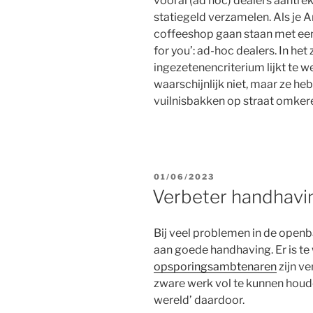
vooral (ad hoc) dealers aantrek
statiegeld verzamelen. Als je
coffeeshop gaan staan met een 
for you’: ad-hoc dealers. In het
ingezetenencriterium lijkt te 
waarschijnlijk niet, maar ze h
vuilnisbakken op straat omkere
GEPLAATST
01/06/2023
OP
Verbeter handhavi
Bij veel problemen in de open
aan goede handhaving. Er is te
opsporingsambtenaren
zijn v
zware werk vol te kunnen houd
wereld’ daardoor.