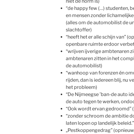
niet de norm is)
“de happy few (…) studenten, 
en mensen zonder lichamelijke 
(alles om de automobilist de un
slachtoffer)
“heeft het er alle schijn van” (o
openbare ruimte erdoor verbe
“wrijven ijverige ambtenaren z
ambtenaren zitten in het complot
de automobilist)
“wanhoop van forenzen én omw
rijden, dan is iedereen blij, nu
het probleem)
“De Nijmeegse ’ban-de auto i
de auto tegen te werken, ondoo
“Ook wordt ervan gedroomd” (i
“zonder schroom de ambitie d
laten lopen op landelijk beleid.”
„Pestkoppengedrag” (opnieuw, 