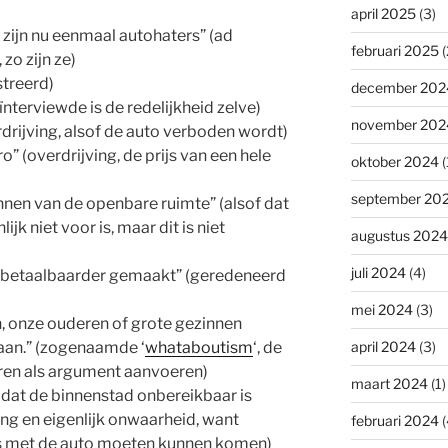
april 2025
(3)
 zijn nu eenmaal autohaters” (ad
februari 2025
(
zo zijn ze)
streerd)
december 202
ïnterviewde is de redelijkheid zelve)
november 202
erdrijving, alsof de auto verboden wordt)
o” (overdrijving, de prijs van een hele
oktober 2024
(
september 20
nen van de openbare ruimte” (alsof dat
ijk niet voor is, maar dit is niet
augustus 2024
juli 2024
(4)
onbetaalbaarder gemaakt” (geredeneerd
mei 2024
(3)
, onze ouderen of grote gezinnen
an.” (zogenaamde ‘
whataboutism
‘, de
april 2024
(3)
en als argument aanvoeren)
maart 2024
(1)
s dat de binnenstad onbereikbaar is
ng en eigenlijk onwaarheid, want
februari 2024
(
rs met de auto moeten kunnen komen)