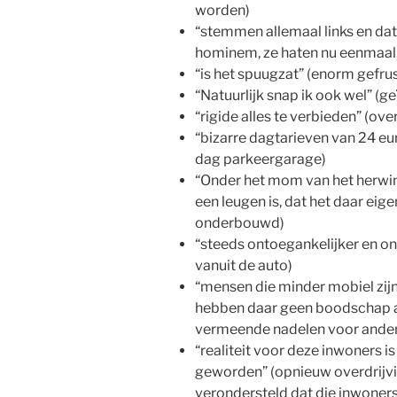
worden)
“stemmen allemaal links en dat
hominem, ze haten nu eenmaal, 
“is het spuugzat” (enorm gefru
“Natuurlijk snap ik ook wel” (ge
“rigide alles te verbieden” (ov
“bizarre dagtarieven van 24 eur
dag parkeergarage)
“Onder het mom van het herwin
een leugen is, dat het daar eigenl
onderbouwd)
“steeds ontoegankelijker en 
vanuit de auto)
“mensen die minder mobiel zijn
hebben daar geen boodschap a
vermeende nadelen voor ander
“realiteit voor deze inwoners i
geworden” (opnieuw overdrijvi
verondersteld dat die inwone