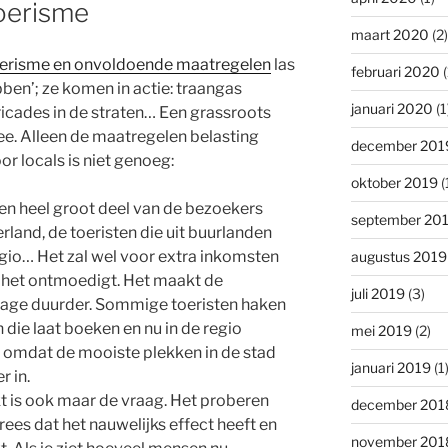
oerisme
maart 2020
(2)
toerisme en onvoldoende maatregelen
las
februari 2020
(
bben’; ze komen in actie: traangas
januari 2020
(1
ricades in de straten… Een grassroots
e. Alleen de maatregelen belasting
december 201
or locals is niet genoeg:
oktober 2019
(
en heel groot deel van de bezoekers
september 20
land, de toeristen die uit buurlanden
gio… Het zal wel voor extra inkomsten
augustus 2019
f het ontmoedigt. Het maakt de
juli 2019
(3)
tage duurder. Sommige toeristen haken
die laat boeken en nu in de regio
mei 2019
(2)
) omdat de mooiste plekken in de stad
januari 2019
(1
r in.
t is ook maar de vraag. Het proberen
december 201
ees dat het nauwelijks effect heeft en
november 201