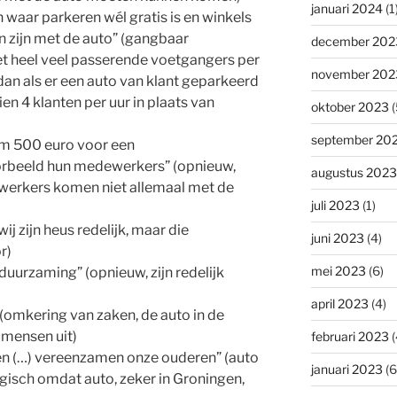
januari 2024
(1
n waar parkeren wél gratis is en winkels
n zijn met de auto” (gangbaar
december 202
et heel veel passerende voetgangers per
november 202
dan als er een auto van klant geparkeerd
en 4 klanten per uur in plaats van
oktober 2023
(
september 20
im 500 euro voor een
orbeeld hun medewerkers” (opnieuw,
augustus 2023
ewerkers komen niet allemaal met de
juli 2023
(1)
ij zijn heus redelijk, maar die
juni 2023
(4)
r)
mei 2023
(6)
rduurzaming” (opnieuw, zijn redelijk
april 2023
(4)
 (omkering van zaken, de auto in de
l mensen uit)
februari 2023
(
en (…) vereenzamen onze ouderen” (auto
januari 2023
(6
gisch omdat auto, zeker in Groningen,