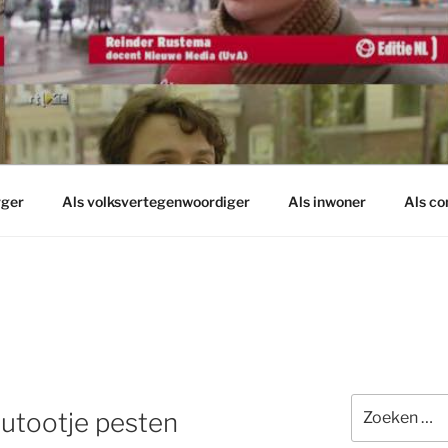
rger
Als volksvertegenwoordiger
Als inwoner
Als c
Zoeken
autootje pesten
naar: