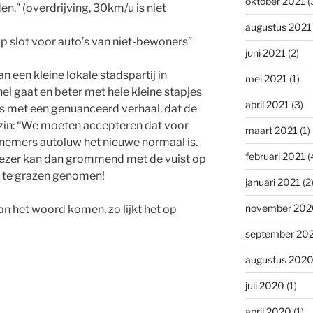
oktober 2021
(
en.” (overdrijving, 30km/u is niet
augustus 2021
p slot voor auto’s van niet-bewoners”
juni 2021
(2)
 een kleine lokale stadspartij in
mei 2021
(1)
nel gaat en beter met hele kleine stapjes
april 2021
(3)
s met een genuanceerd verhaal, dat de
 zin: “We moeten accepteren dat voor
maart 2021
(1)
emers autoluw het nieuwe normaal is.
februari 2021
(
de lezer kan dan grommend met de vuist op
r te grazen genomen!
januari 2021
(2
november 202
n het woord komen, zo lijkt het op
september 20
augustus 202
juli 2020
(1)
april 2020
(1)