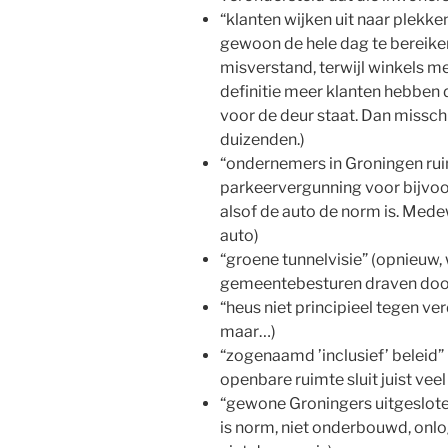
“klanten wijken uit naar plekke
gewoon de hele dag te bereike
misverstand, terwijl winkels m
definitie meer klanten hebben 
voor de deur staat. Dan misschi
duizenden.)
“ondernemers in Groningen ru
parkeervergunning voor bijvo
alsof de auto de norm is. Med
auto)
“groene tunnelvisie” (opnieuw, w
gemeentebesturen draven doo
“heus niet principieel tegen ve
maar…)
“zogenaamd ’inclusief’ beleid”
openbare ruimte sluit juist vee
“gewone Groningers uitgeslot
is norm, niet onderbouwd, onlo