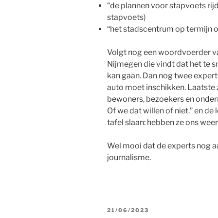
“de plannen voor stapvoets rijd
stapvoets)
“het stadscentrum op termijn o
Volgt nog een woordvoerder van
Nijmegen die vindt dat het te s
kan gaan. Dan nog twee expert
auto moet inschikken. Laatste
bewoners, bezoekers en ondern
Of we dat willen of niet.” en 
tafel slaan: hebben ze ons wee
Wel mooi dat de experts nog aa
journalisme.
GEPLAATST
21/06/2023
OP