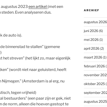
11 augustus 2023
een artikel
(met een
ARCHIEF
n steden. Even analyseren dus.
augustus 2026
juni 2026
(6)
jk de auto is).
mei 2026
(1)
 de binnenstad te stallen” (gemene
april 2026
(2)
)
maart 2026
(1)
 het streven” (het lijkt zo, maar eigenlijk
februari 2026
(
jken” (wordt niet naar geluisterd, heeft
november 202
n Nijmegen.” (Amsterdam is al erg, nu
oktober 2025
(
tisch, tegen vrijheid)
september 20
 bestuurders” (een paar zijn er gek, niet
augustus 2025
an de norm, alleen die hoeven gestopt te