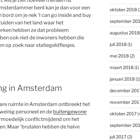
t. Als je ziet hoeveel mensen nu
 Amsterdammer bent kan je dan voor een
oktober 2018
(
bord om je nek ‘I can go inside and buy
september 20
 zuiden van het land waar het
werken hebben ze dat probleem
augustus 2018
ebben ook niet de inwoners hebben die
juli 2018
(1)
n op zoek naar statiegeldflesjes.
mei 2018
(2)
maart 2018
(1)
januari 2018
(1
ng in Amsterdam
december 201
november 201
bare ruimte in Amsterdam ontbreekt het
 weinig personeel en de
buitengewone
oktober 2017
(
ermoedelijk conflictmijdend om het
september 20
en. Maar ‘brutalen hebben de halve
juli 2017
(2)